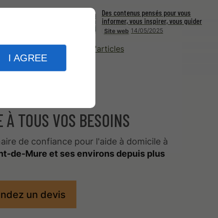
Des contenus pensés pour vous
informer, vous inspirer, vous guider
14/05/2025
Site web
Plus d'articles
I AGREE
E À TOUS VOS BESOINS
aire de confiance pour l'aide à domicile à
nt-de-Mure et ses environs depuis plus
ndez un devis