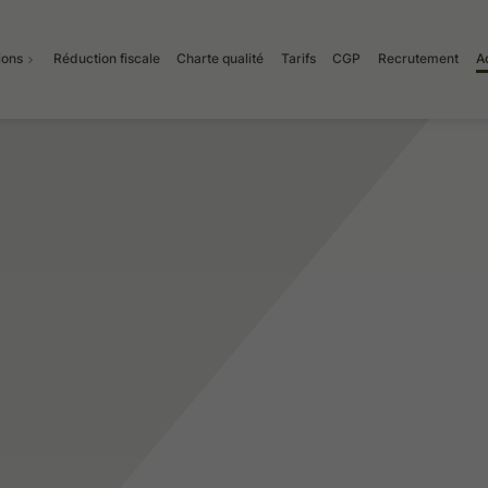
ions
Réduction fiscale
Charte qualité
Tarifs
CGP
Recrutement
Ac