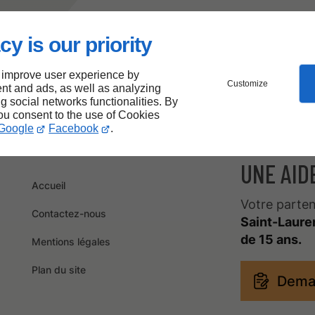
cy is our priority
 improve user experience by
Customize
nt and ads, as well as analyzing
ng social networks functionalities. By
you consent to the use of Cookies
Google
Facebook
.
UNE AID
Accueil
Votre parten
Contactez-nous
Saint-Laure
de 15 ans.
Mentions légales
Plan du site
Dema